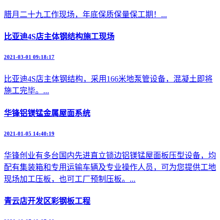
腊月二十九工作现场，年底保质保量保工期！...
比亚迪4S店主体钢结构施工现场
2021-03-01 09:18:17
比亚迪4S店主体钢结构，采用166米地泵管设备，混凝土即将
施工完毕。...
华锋铝镁锰金属屋面系统
2021-01-05 14:40:19
华锋创业有多台国内先进直立锁边铝镁锰屋面板压型设备，均
配有集装箱和专用运输车辆及专业操作人员，可为您提供工地
现场加工压板，也可工厂预制压板。...
青云店开发区彩钢板工程