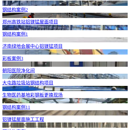
钢结构案例2
郑州高铁站铝镁锰屋面项目
钢结构案例1
济南绿地会展中心铝镁锰项目
彩板案例3
朝阳医院净化间
大屯路垃圾站钢结构项目
生物医药基地彩钢板更换现场
钢结构案例11
铝镁锰屋面施工工程