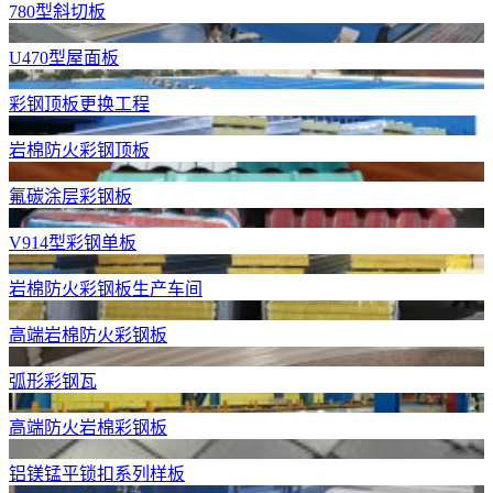
780型斜切板
U470型屋面板
彩钢顶板更换工程
岩棉防火彩钢顶板
氟碳涂层彩钢板
V914型彩钢单板
岩棉防火彩钢板生产车间
高端岩棉防火彩钢板
弧形彩钢瓦
高端防火岩棉彩钢板
铝镁锰平锁扣系列样板