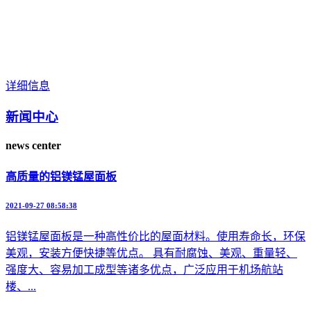
优势，公司新型板材产品营销网络覆盖全国。企业始终恪守
“严守品质管控标准，打造适配客户需求的产品与服务” 质量
方针，以过硬品质、高效交付、实惠定价全方位响应客户各类
采购需求。只要客户提出任何疑问和要求，�
详细信息
新闻中心
news center
高质量的铝镁锰屋面板
2021-09-27 08:58:38
铝镁锰屋面板是一种高性价比的屋面材料。使用寿命长，环保
美观，安装方便快捷等优点。 具有耐腐蚀、美观、重量轻、
强度大、容易加工成型等诸多优点，广泛应用于机场航站
楼、...