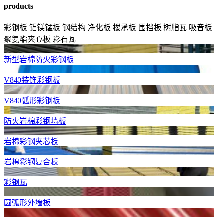
products
彩钢板
铝镁锰板
钢结构
净化板
楼承板
围挡板
树脂瓦
吸音板
聚氨酯夹心板
彩石瓦
新型岩棉防火彩钢板
V840装饰彩钢板
V840弧形彩钢板
防火岩棉彩钢墙板
岩棉彩钢夹芯板
岩棉彩钢复合板
彩钢瓦
圆弧形外墙板