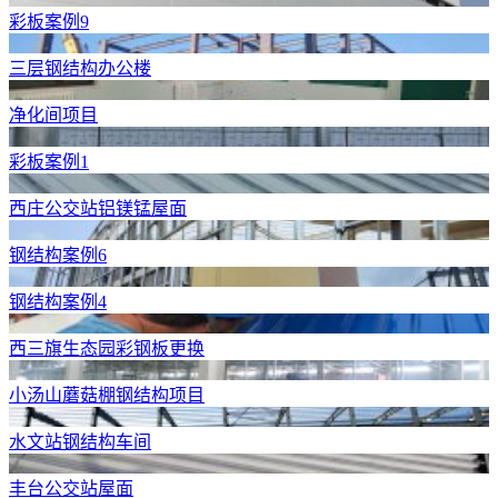
彩板案例9
三层钢结构办公楼
净化间项目
彩板案例1
西庄公交站铝镁锰屋面
钢结构案例6
钢结构案例4
西三旗生态园彩钢板更换
小汤山蘑菇棚钢结构项目
水文站钢结构车间
丰台公交站屋面