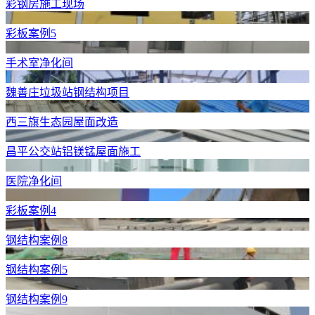
彩钢房施工现场
彩板案例5
手术室净化间
魏善庄垃圾站钢结构项目
西三旗生态园屋面改造
昌平公交站铝镁锰屋面施工
医院净化间
彩板案例4
钢结构案例8
钢结构案例5
钢结构案例9